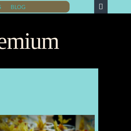

S
BLOG
remium